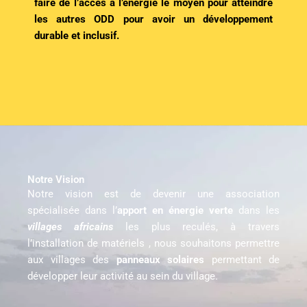
faire de l’accès à l’énergie le moyen pour atteindre
les autres ODD pour avoir un développement
durable et inclusif.
Notre Vision
Notre vision est de devenir une association
spécialisée dans l’
apport en énergie verte
dans les
villages africains
les plus reculés, à travers
l’installation de matériels , nous souhaitons permettre
aux villages des
panneaux solaires
permettant de
développer leur activité au sein du village.