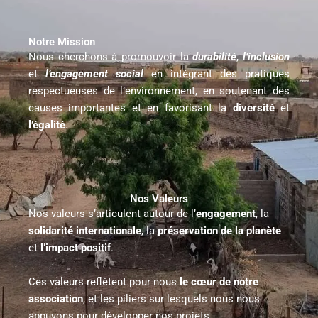
Notre Mission
Nous cherchons à promouvoir la
durabilité
,
l’inclusion
et
l’engagement
social
en intégrant des pratiques
respectueuses de l’environnement, en soutenant des
causes importantes et en favorisant la
diversité
et
l’égalité
.
Nos Valeurs
Nos valeurs s’articulent autour de l’
engagement
, la
solidarité
internationale
, la
préservation de la planète
et
l’impact positif
.
Ces valeurs reflètent pour nous
le cœur de notre
association
, et les piliers sur lesquels nous nous
appuyons pour développer nos projets.